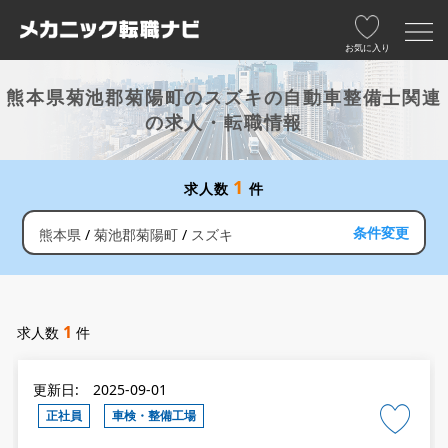
お気に入り
熊本県菊池郡菊陽町のスズキの自動車整備士関連
の求人・転職情報
1
求人数
件
条件変更
熊本県
菊池郡菊陽町
スズキ
1
求人数
件
更新日: 2025-09-01
正社員
車検・整備工場