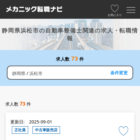
お気に入り
静岡県浜松市の自動車整備士関連の求人・転職情
報
73
求人数
件
条件変更
静岡県
浜松市
73
求人数
件
更新日: 2025-09-01
正社員
中古車販売店