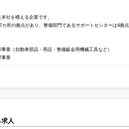
に本社を構える企業です。
17カ所の拠点があり、整備部門であるサポートセンターは4拠
】
】
卸事業（自動車部品・用品・整備鈑金用機械工具など）
理事業
る求人