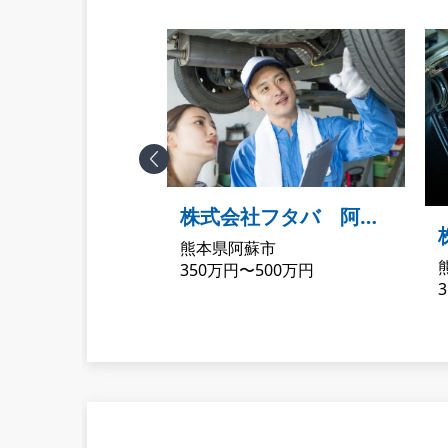
Previous
社フタバ
株式会社フタバ 阿蘇
本市南区
熊本県阿蘇市
営業所
500万円
350万円〜500万円