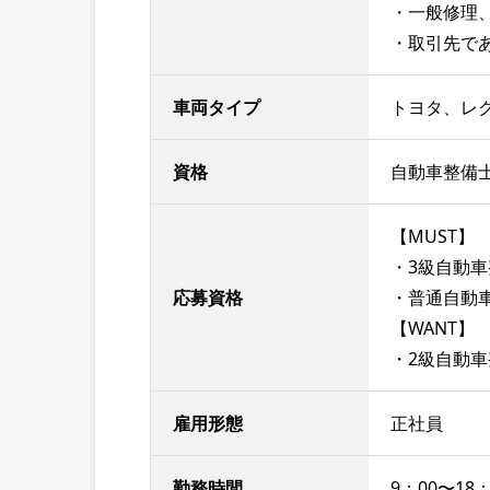
・一般修理
・取引先で
車両タイプ
トヨタ、レ
資格
自動車整備士
【MUST】
・3級自動
応募資格
・普通自動車
【WANT】
・2級自動
雇用形態
正社員
勤務時間
9：00〜18：