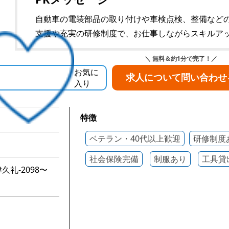
自動車の電装部品の取り付けや車検点検、整備など
支援や充実の研修制度で、お仕事しながらスキルア
＼ 無料＆約1分で完了！／
お気に
求人について問い合わせ
入り
特徴
ベテラン・40代以上歓迎
研修制度
社会保険完備
制服あり
工具貸
礼-2098〜