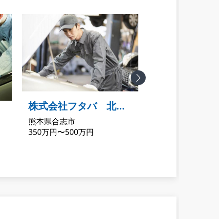
Next
株式会社フタバ 北営
株式会社フタ
熊本県合志市
熊本県菊池市
業所
営業所
350万円〜500万円
350万円〜500万