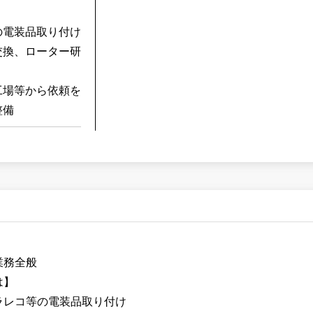
の電装品取り付け
交換、ローター研
工場等から依頼を
整備
】
業務全般
は】
ラレコ等の電装品取り付け