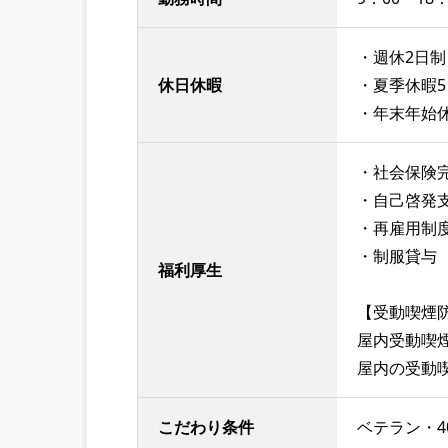
・週休2日制
休日休暇
・夏季休暇5
・年末年始
・社会保険
・自己啓発
・再雇用制度
・制服貸与
福利厚生
【受動喫煙
屋内受動喫
屋内の受動
こだわり条件
ベテラン・