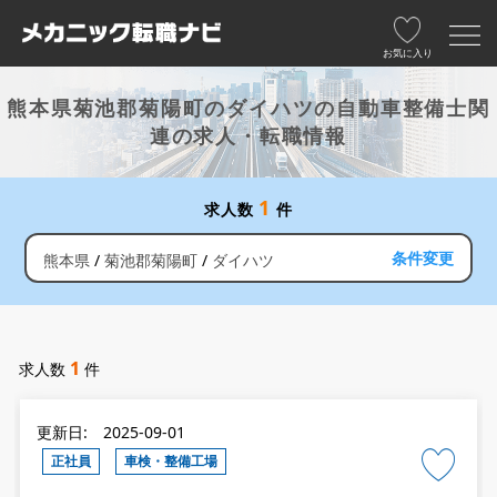
お気に入り
熊本県菊池郡菊陽町のダイハツの自動車整備士関
連の求人・転職情報
1
求人数
件
条件変更
熊本県
菊池郡菊陽町
ダイハツ
1
求人数
件
更新日: 2025-09-01
正社員
車検・整備工場