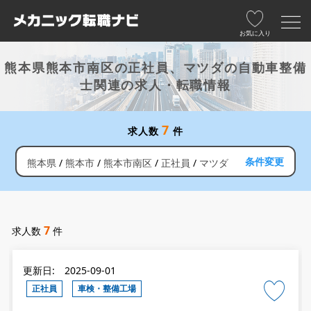
お気に入り
熊本県熊本市南区の正社員、マツダの自動車整備
士関連の求人・転職情報
7
求人数
件
条件変更
熊本県
熊本市
熊本市南区
正社員
マツダ
7
求人数
件
更新日: 2025-09-01
正社員
車検・整備工場