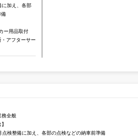
備に加え、各部
準備
カー用品取付
断・アフターサー
】
業務全般
は】
か月点検整備に加え、各部の点検などの納車前準備