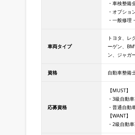
・車検整備
・オプショ
・一般修理
トヨタ、レ
車両タイプ
ーゲン、B
ン、ジャガ
資格
自動車整備士
【MUST】
・3級自動
応募資格
・普通自動車
【WANT】
・2級自動