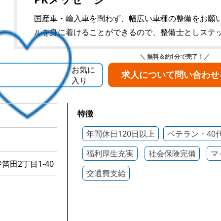
国産車・輸入車を問わず、幅広い車種の整備をお願
ルを身に着けることができるので、整備士としステッ
＼ 無料＆約1分で完了！／
お気に
求人について問い合わせ
入り
特徴
年間休日120日以上
ベテラン・40
福利厚生充実
社会保険完備
マ
田2丁目1-40
交通費支給