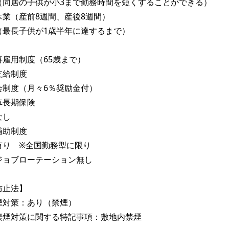
（同居の子供が小3まで勤務時間を短くすることができる）
休業（産前8週間、産後8週間）
（最長子供が1歳半年に達するまで）
再雇用制度（65歳まで）
支給制度
会制度（月々6％奨励金付）
車長期保険
なし
補助制度
有り ※全国勤務型に限り
ジョブローテーション無し
防止法】
煙対策：あり（禁煙）
喫煙対策に関する特記事項：敷地内禁煙