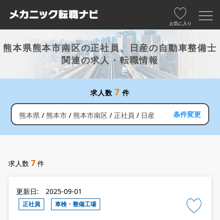
お気に入り
熊本県熊本市南区の正社員、日産の自動車整備士
関連の求人・転職情報
7
求人数
件
条件変更
熊本県
熊本市
熊本市南区
正社員
日産
7
求人数
件
更新日: 2025-09-01
正社員
車検・整備工場