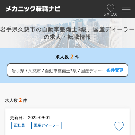
お気に入り
岩手県久慈市の自動車整備士3級、国産ディーラー
の求人・転職情報
2
求人数
件
条件変更
岩手県
久慈市
自動車整備士3級
国産ディーラー
2
求人数
件
更新日: 2025-09-01
正社員
国産ディーラー