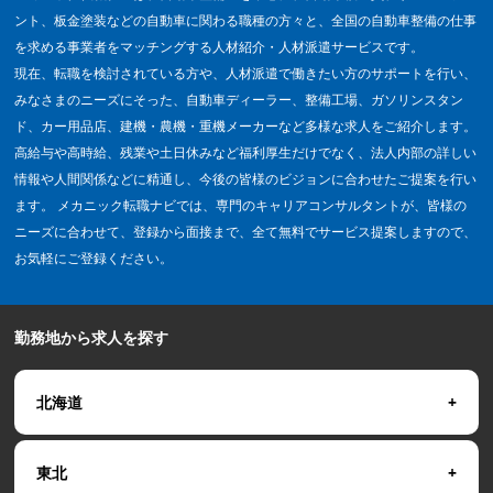
ント、板金塗装などの自動車に関わる職種の方々と、全国の自動車整備の仕事
を求める事業者をマッチングする人材紹介・人材派遣サービスです。
現在、転職を検討されている方や、人材派遣で働きたい方のサポートを行い、
みなさまのニーズにそった、自動車ディーラー、整備工場、ガソリンスタン
ド、カー用品店、建機・農機・重機メーカーなど多様な求人をご紹介します。
高給与や高時給、残業や土日休みなど福利厚生だけでなく、法人内部の詳しい
情報や人間関係などに精通し、今後の皆様のビジョンに合わせたご提案を行い
ます。 メカニック転職ナビでは、専門のキャリアコンサルタントが、皆様の
ニーズに合わせて、登録から面接まで、全て無料でサービス提案しますので、
お気軽にご登録ください。
勤務地から求人を探す
北海道
東北