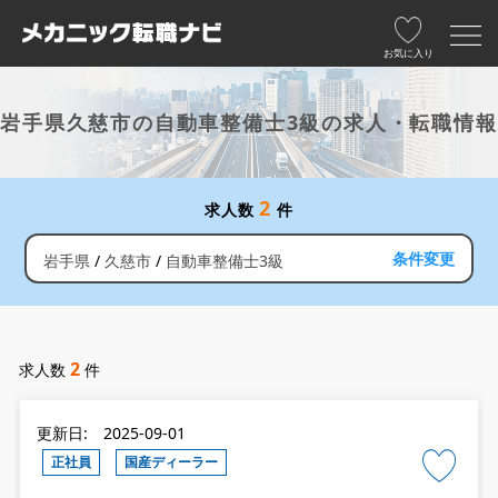
お気に入り
岩手県久慈市の自動車整備士3級の求人・転職情報
2
求人数
件
条件変更
岩手県
久慈市
自動車整備士3級
2
求人数
件
更新日: 2025-09-01
正社員
国産ディーラー