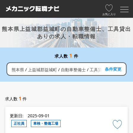
お気に入り
熊本県上益城郡益城町の自動車整備士、工具貸出
ありの求人・転職情報
1
求人数
件
条件変更
熊本県
上益城郡益城町
自動車整備士
工具貸出あり
1
求人数
件
更新日: 2025-09-01
正社員
車検・整備工場