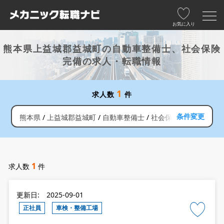
お気に入り
熊本県上益城郡益城町の自動車整備士、社会保険
完備の求人・転職情報
1
求人数
件
条件変更
熊本県
上益城郡益城町
自動車整備士
社会保険完備
1
求人数
件
更新日: 2025-09-01
正社員
車検・整備工場