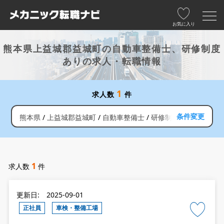
お気に入り
熊本県上益城郡益城町の自動車整備士、研修制度
ありの求人・転職情報
1
求人数
件
条件変更
熊本県
上益城郡益城町
自動車整備士
研修制度あり
1
求人数
件
更新日: 2025-09-01
正社員
車検・整備工場