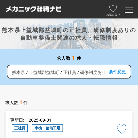
お気に入り
熊本県上益城郡益城町の正社員、研修制度ありの
自動車整備士関連の求人・転職情報
1
求人数
件
条件変更
熊本県
上益城郡益城町
正社員
研修制度あり
1
求人数
件
更新日: 2025-09-01
正社員
車検・整備工場