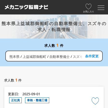
お気に入り
熊本県上益城郡御船町の自動車整備士、スズキの
求人・転職情報
1
求人数
件
条件変更
熊本県
上益城郡御船町
自動車整備士
スズキ
1
求人数
件
更新日: 2025-09-01
正社員
車検・整備工場