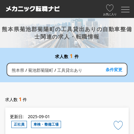
お気に入り
熊本県菊池郡菊陽町の工具貸出ありの自動車整備
士関連の求人・転職情報
1
求人数
件
条件変更
熊本県
菊池郡菊陽町
工具貸出あり
1
求人数
件
更新日: 2025-09-01
正社員
車検・整備工場