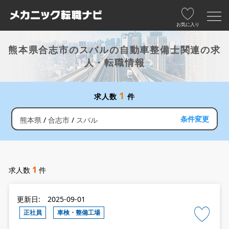
お気に入り
熊本県合志市のスバルの自動車整備士関連の求
人・転職情報
1
求人数
件
条件変更
熊本県
合志市
スバル
1
求人数
件
更新日: 2025-09-01
正社員
車検・整備工場