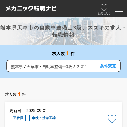
お気に入り
熊本県天草市の自動車整備士3級、スズキの求人・
転職情報
1
求人数
件
条件変更
熊本県
天草市
自動車整備士3級
スズキ
1
求人数
件
更新日: 2025-09-01
正社員
車検・整備工場