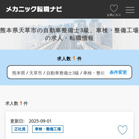
お気に入り
熊本県天草市の自動車整備士3級、車検・整備工場
の求人・転職情報
1
求人数
件
条件変更
熊本県
天草市
自動車整備士3級
車検・整備工場
1
求人数
件
更新日: 2025-09-01
正社員
車検・整備工場