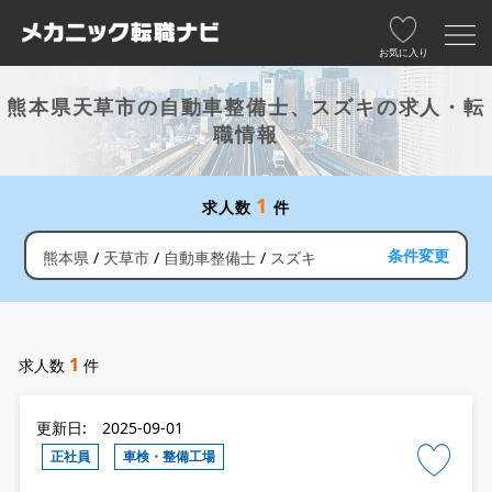
お気に入り
熊本県天草市の自動車整備士、スズキの求人・転
職情報
1
求人数
件
条件変更
熊本県
天草市
自動車整備士
スズキ
1
求人数
件
更新日: 2025-09-01
正社員
車検・整備工場