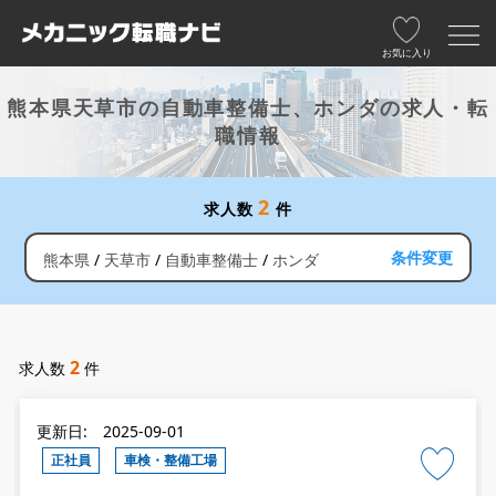
お気に入り
熊本県天草市の自動車整備士、ホンダの求人・転
職情報
2
求人数
件
条件変更
熊本県
天草市
自動車整備士
ホンダ
2
求人数
件
更新日: 2025-09-01
正社員
車検・整備工場