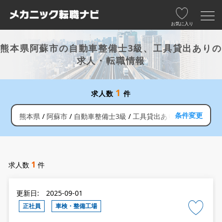
お気に入り
熊本県阿蘇市の自動車整備士3級、工具貸出ありの
求人・転職情報
1
求人数
件
条件変更
熊本県
阿蘇市
自動車整備士3級
工具貸出あり
1
求人数
件
更新日: 2025-09-01
正社員
車検・整備工場