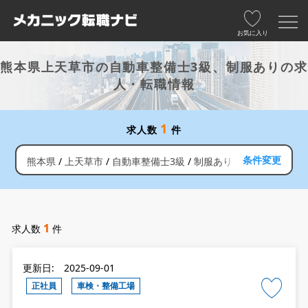
お気に入り
熊本県上天草市の自動車整備士3級、制服ありの求
人・転職情報
1
求人数
件
条件変更
熊本県
上天草市
自動車整備士3級
制服あり
1
求人数
件
更新日: 2025-09-01
正社員
車検・整備工場