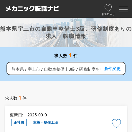
お気に入り
熊本県宇土市の自動車整備士3級、研修制度ありの
求人・転職情報
1
求人数
件
条件変更
熊本県
宇土市
自動車整備士3級
研修制度あり
1
求人数
件
更新日: 2025-09-01
正社員
車検・整備工場