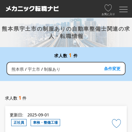
お気に入り
熊本県宇土市の制服ありの自動車整備士関連の求
人・転職情報
1
求人数
件
条件変更
熊本県
宇土市
制服あり
1
求人数
件
更新日: 2025-09-01
正社員
車検・整備工場