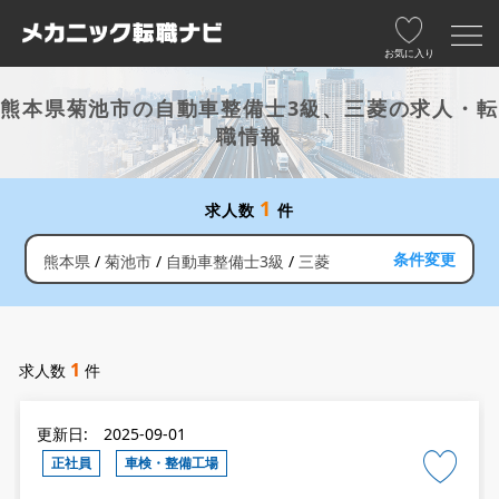
お気に入り
熊本県菊池市の自動車整備士3級、三菱の求人・転
職情報
1
求人数
件
条件変更
熊本県
菊池市
自動車整備士3級
三菱
1
求人数
件
更新日: 2025-09-01
正社員
車検・整備工場