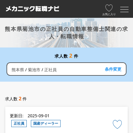
お気に入り
熊本県菊池市の正社員の自動車整備士関連の求
人・転職情報
2
求人数
件
条件変更
熊本県
菊池市
正社員
2
求人数
件
更新日: 2025-09-01
正社員
国産ディーラー