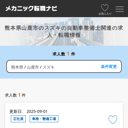
お気に入り
熊本県山鹿市のスズキの自動車整備士関連の求
人・転職情報
1
求人数
件
条件変更
熊本県
山鹿市
スズキ
1
求人数
件
更新日: 2025-09-01
正社員
車検・整備工場