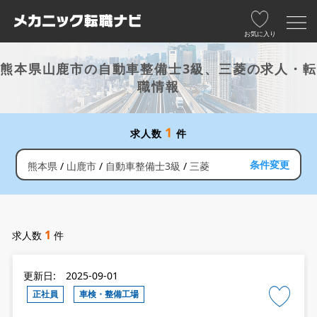
お気に入り
熊本県山鹿市の自動車整備士3級、三菱の求人・転
職情報
1
求人数
件
条件変更
熊本県
山鹿市
自動車整備士3級
三菱
1
求人数
件
更新日: 2025-09-01
正社員
車検・整備工場