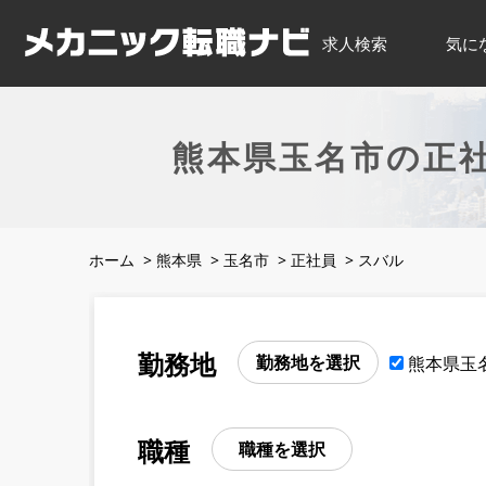
求人検索
気に
熊本県玉名市の正
ホーム
>
熊本県
>
玉名市
>
正社員
>
スバル
勤務地
勤務地を選択
熊本県玉
職種
職種を選択