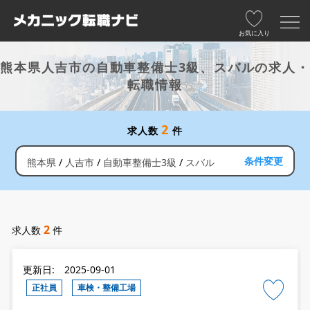
お気に入り
熊本県人吉市の自動車整備士3級、スバルの求人・
転職情報
2
求人数
件
条件変更
熊本県
人吉市
自動車整備士3級
スバル
2
求人数
件
更新日: 2025-09-01
正社員
車検・整備工場