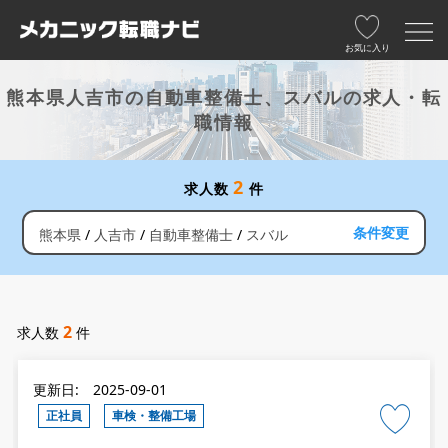
お気に入り
熊本県人吉市の自動車整備士、スバルの求人・転
職情報
2
求人数
件
条件変更
熊本県
人吉市
自動車整備士
スバル
2
求人数
件
更新日: 2025-09-01
正社員
車検・整備工場