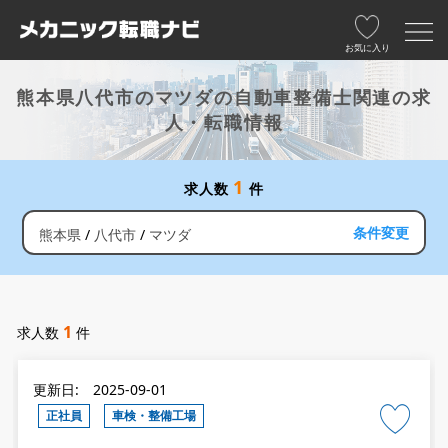
お気に入り
熊本県八代市のマツダの自動車整備士関連の求
人・転職情報
1
求人数
件
条件変更
熊本県
八代市
マツダ
1
求人数
件
更新日: 2025-09-01
正社員
車検・整備工場