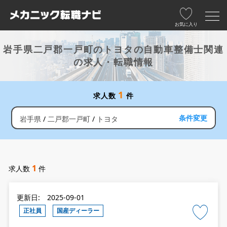
お気に入り
岩手県二戸郡一戸町のトヨタの自動車整備士関連
の求人・転職情報
1
求人数
件
条件変更
岩手県
二戸郡一戸町
トヨタ
1
求人数
件
更新日: 2025-09-01
正社員
国産ディーラー