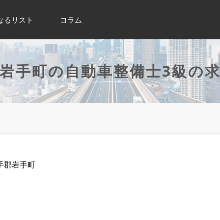
なるリスト
コラム
岩手町の自動車整備士3級の
手郡岩手町