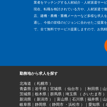
業者をマッチングする人材紹介・人材派遣サー
現在、転職を検討されている方や、人材派遣で
店、建機・農機・重機メーカーなど多様な求人
通し、今後の皆様のビジョンに合わせたご提案を
で、全て無料でサービス提案しますので、お気
勤務地から求人を探す
北海道
（
札幌市
）
青森県
｜
岩手県
｜
宮城県
（
仙台市
）
｜
秋田県
｜
山
茨城県
｜
栃木県
｜
群馬県
｜
埼玉県
（
さいたま市
）
新潟県
（
新潟市
）
｜
富山県
｜
石川県
｜
福井県
｜
山
岐阜県
｜
静岡県
（
静岡市
・
浜松市
）
｜
愛知県
（