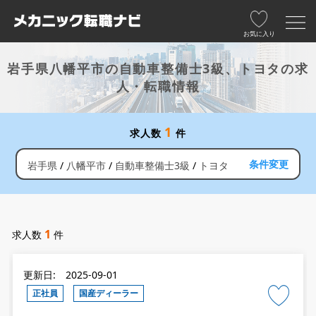
お気に入り
岩手県八幡平市の自動車整備士3級、トヨタの求
人・転職情報
1
求人数
件
条件変更
岩手県
八幡平市
自動車整備士3級
トヨタ
1
求人数
件
更新日: 2025-09-01
正社員
国産ディーラー