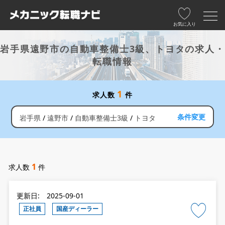
お気に入り
岩手県遠野市の自動車整備士3級、トヨタの求人・
転職情報
1
求人数
件
条件変更
岩手県
遠野市
自動車整備士3級
トヨタ
1
求人数
件
更新日: 2025-09-01
正社員
国産ディーラー