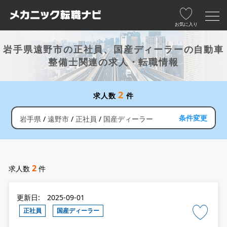
お気に入り
岩手県遠野市の正社員、国産ディーラーの自動車
整備士関連の求人・転職情報
2
求人数
件
条件変更
岩手県
遠野市
正社員
国産ディーラー
2
求人数
件
更新日: 2025-09-01
正社員
国産ディーラー