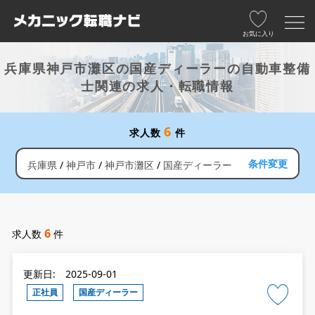
お気に入り
兵庫県神戸市灘区の国産ディーラーの自動車整備
士関連の求人・転職情報
6
求人数
件
条件変更
兵庫県
神戸市
神戸市灘区
国産ディーラー
6
求人数
件
更新日: 2025-09-01
正社員
国産ディーラー