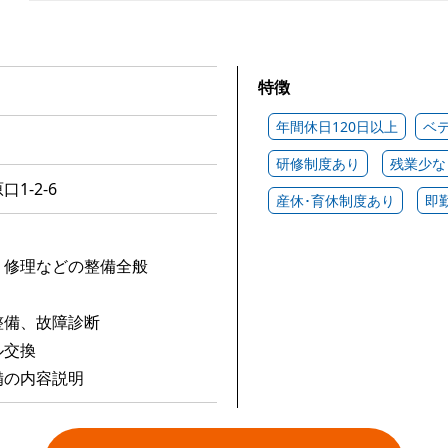
特徴
年間休日120日以上
ベ
研修制度あり
残業少な
1-2-6
産休･育休制度あり
即
・修理などの整備全般
整備、故障診断
ル交換
備の内容説明