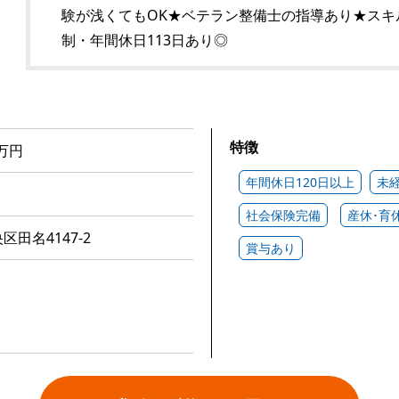
験が浅くてもOK★ベテラン整備士の指導あり★スキ
制・年間休日113日あり◎
特徴
万円
年間休日120日以上
未
社会保険完備
産休･育
田名4147-2
賞与あり