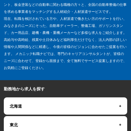
ント、板金塗装などの自動車に関わる職種の方々と、全国の自動車整備の仕事
を求める事業者をマッチングする人材紹介・人材派遣サービスです。
現在、転職を検討されている方や、人材派遣で働きたい方のサポートを行い、
みなさまのニーズにそった、自動車ディーラー、整備工場、ガソリンスタン
ド、カー用品店、建機・農機・重機メーカーなど多様な求人をご紹介します。
高給与や高時給、残業や土日休みなど福利厚生だけでなく、法人内部の詳しい
情報や人間関係などに精通し、今後の皆様のビジョンに合わせたご提案を行い
ます。 メカニック転職ナビでは、専門のキャリアコンサルタントが、皆様の
ニーズに合わせて、登録から面接まで、全て無料でサービス提案しますので、
お気軽にご登録ください。
勤務地から求人を探す
北海道
東北