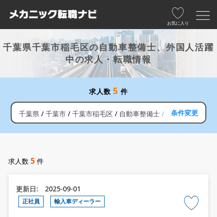
お気に入り
千葉県千葉市稲毛区の自動車整備士、外国人活躍
中の求人・転職情報
5
求人数
件
条件変更
千葉県
千葉市
千葉市稲毛区
自動車整備士
外国人活躍中
5
求人数
件
更新日: 2025-09-01
正社員
輸入車ディーラー