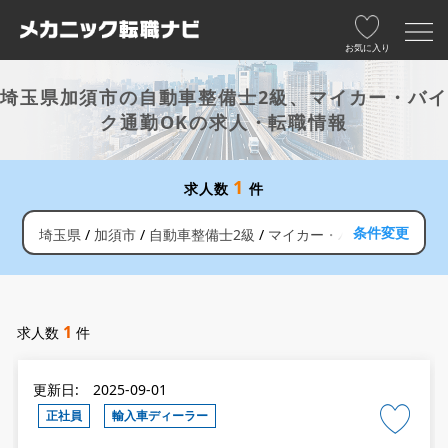
お気に入り
埼玉県加須市の自動車整備士2級、マイカー・バイ
ク通勤OKの求人・転職情報
1
求人数
件
条件変更
埼玉県
加須市
自動車整備士2級
マイカー・バイク通勤OK
1
求人数
件
更新日: 2025-09-01
正社員
輸入車ディーラー