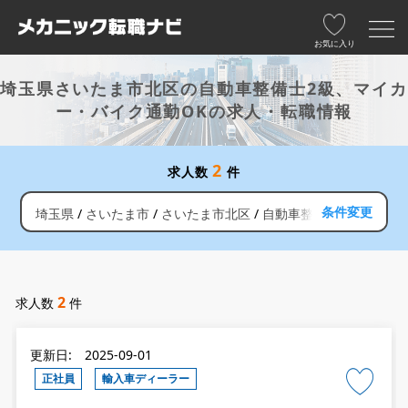
お気に入り
埼玉県さいたま市北区の自動車整備士2級、マイカ
ー・バイク通勤OKの求人・転職情報
2
求人数
件
条件変更
埼玉県
さいたま市
さいたま市北区
自動車整備士2級
マイカ
2
求人数
件
更新日: 2025-09-01
正社員
輸入車ディーラー