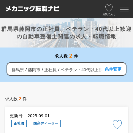
お気に入り
群馬県藤岡市の正社員、ベテラン・40代以上歓迎
の自動車整備士関連の求人・転職情報
2
求人数
件
条件変更
群馬県
藤岡市
正社員
ベテラン・40代以上歓迎
2
求人数
件
更新日: 2025-09-01
正社員
国産ディーラー