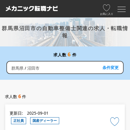
お気に入り
群馬県沼田市の自動車整備士関連の求人・転職情
報
6
求人数
件
条件変更
群馬県
沼田市
6
求人数
件
更新日: 2025-09-01
正社員
国産ディーラー