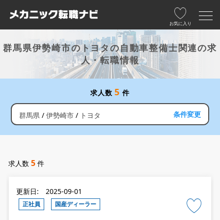
お気に入り
群馬県伊勢崎市のトヨタの自動車整備士関連の求
人・転職情報
5
求人数
件
条件変更
群馬県
伊勢崎市
トヨタ
5
求人数
件
更新日: 2025-09-01
正社員
国産ディーラー