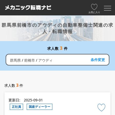
お気に入り
群馬県前橋市のアウディの自動車整備士関連の求
人・転職情報
3
求人数
件
条件変更
群馬県
前橋市
アウディ
3
求人数
件
更新日: 2025-09-01
正社員
国産ディーラー