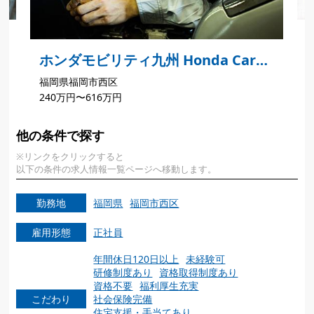
ホンダモビリティ九州 Honda Cars
福岡県福岡市西区
福岡 福重店
240万円〜616万円
他の条件で探す
※リンクをクリックすると
以下の条件の求人情報一覧ページへ移動します。
勤務地
福岡県
福岡市西区
雇用形態
正社員
年間休日120日以上
未経験可
研修制度あり
資格取得制度あり
資格不要
福利厚生充実
こだわり
社会保険完備
住宅支援・手当てあり