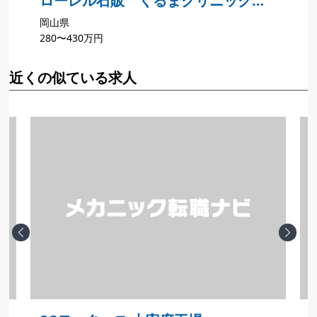
ローレル石販 くるまクリニック藤
岡山県
田店
280〜430万円
2
近くの似ている求人
Previous
Next