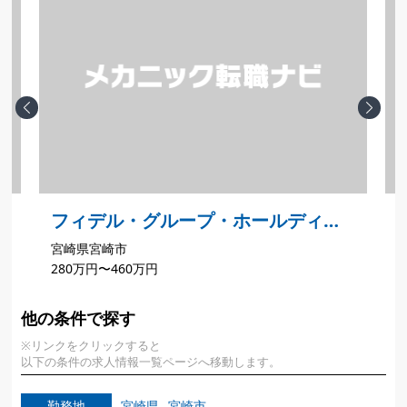
Previous
Next
フィデル・グループ・ホールディン
宮崎県宮崎市
ジ
グス株式会社 アウディ宮崎
280万円〜460万円
他の条件で探す
※リンクをクリックすると
以下の条件の求人情報一覧ページへ移動します。
勤務地
宮崎県
宮崎市