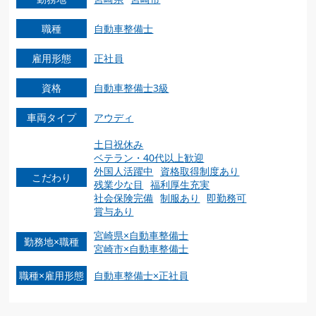
職種
自動車整備士
雇用形態
正社員
資格
自動車整備士3級
車両タイプ
アウディ
土日祝休み
ベテラン・40代以上歓迎
外国人活躍中
資格取得制度あり
こだわり
残業少な目
福利厚生充実
社会保険完備
制服あり
即勤務可
賞与あり
宮崎県×自動車整備士
勤務地×職種
宮崎市×自動車整備士
職種×雇用形態
自動車整備士×正社員